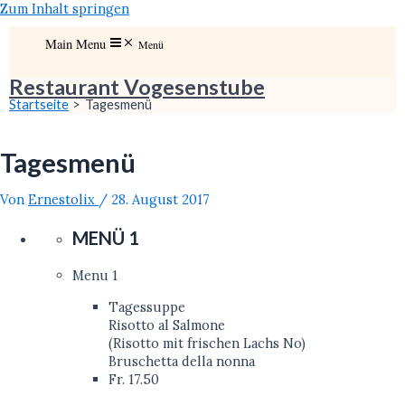
Zum Inhalt springen
Main Menu
Menü
Restaurant Vogesenstube
Startseite
Tagesmenü
Tagesmenü
Von
Ernestolix
/
28. August 2017
MENÜ 1
Menu 1
Tagessuppe
Risotto al Salmone
(Risotto mit frischen Lachs No)
Bruschetta della nonna
Fr. 17.50